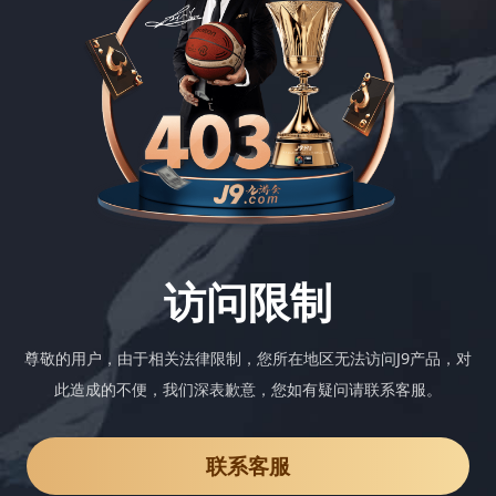
访问限制
尊敬的用户，由于相关法律限制，您所在地区无法访问J9产品，对
此造成的不便，我们深表歉意，您如有疑问请联系客服。
联系客服