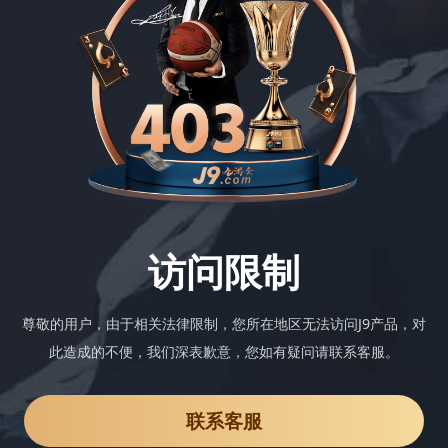
访问限制
尊敬的用户，由于相关法律限制，您所在地区无法访问J9产品，对
此造成的不便，我们深表歉意，您如有疑问请联系客服。
联系客服