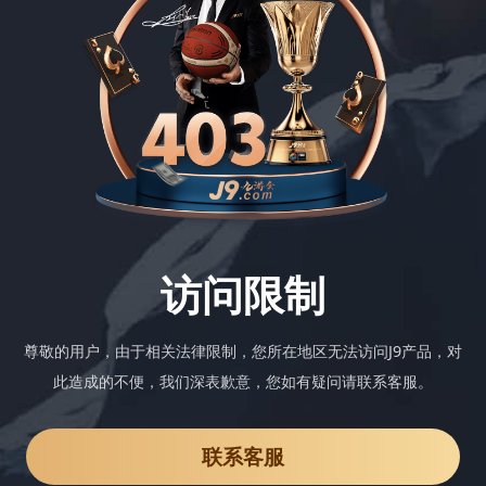
访问限制
尊敬的用户，由于相关法律限制，您所在地区无法访问J9产品，对
此造成的不便，我们深表歉意，您如有疑问请联系客服。
联系客服